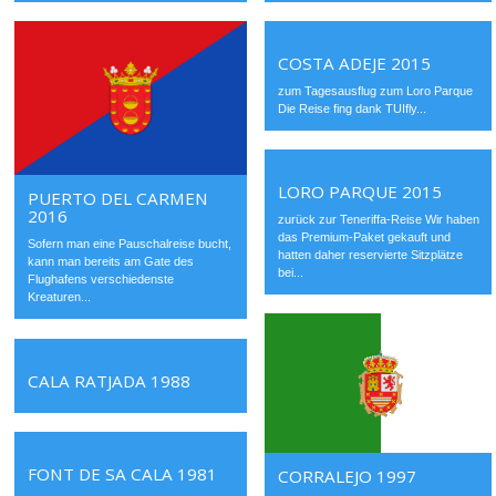
COSTA ADEJE 2015
zum Tagesausflug zum Loro Parque
Die Reise fing dank TUIfly...
LORO PARQUE 2015
PUERTO DEL CARMEN
2016
zurück zur Teneriffa-Reise Wir haben
das Premium-Paket gekauft und
Sofern man eine Pauschalreise bucht,
hatten daher reservierte Sitzplätze
kann man bereits am Gate des
bei...
Flughafens verschiedenste
Kreaturen...
CALA RATJADA 1988
FONT DE SA CALA 1981
CORRALEJO 1997