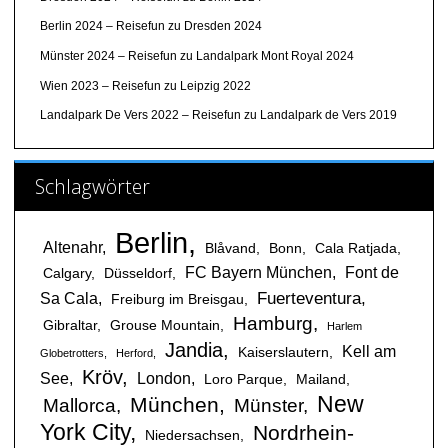
Berlin 2024 – Reisefun
zu
Dresden 2024
Münster 2024 – Reisefun
zu
Landalpark Mont Royal 2024
Wien 2023 – Reisefun
zu
Leipzig 2022
Landalpark De Vers 2022 – Reisefun
zu
Landalpark de Vers 2019
Schlagwörter
Berlin
Altenahr
Blåvand
Bonn
Cala Ratjada
FC Bayern München
Font de
Calgary
Düsseldorf
Fuerteventura
Sa Cala
Freiburg im Breisgau
Hamburg
Gibraltar
Grouse Mountain
Harlem
Jandia
Kell am
Kaiserslautern
Globetrotters
Herford
Kröv
See
London
Loro Parque
Mailand
New
München
Mallorca
Münster
York City
Nordrhein-
Niedersachsen