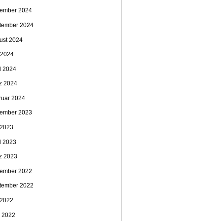
ember 2024
tember 2024
ust 2024
 2024
l 2024
z 2024
ruar 2024
ember 2023
 2023
l 2023
z 2023
ember 2022
tember 2022
 2022
i 2022