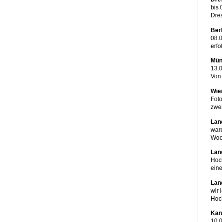
bis 
Dre
Ber
08.0
erfo
Mün
13.0
Von 
Wie
Fot
zwe
Lan
ware
Woc
Lan
Hoch
ein
Lan
wir 
Hoc
Kan
10.