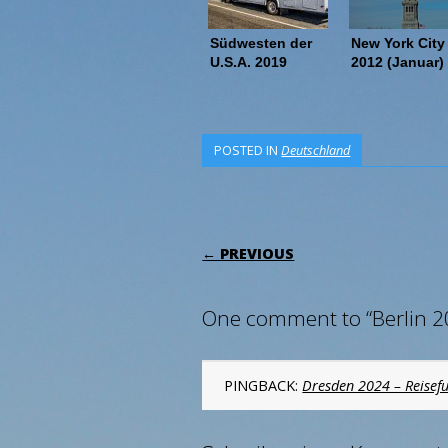
Südwesten der
New York City
U.S.A. 2019
2012 (Januar)
POSTED IN
Deutschland
POST NAVIGATI
← PREVIOUS
One comment to “Berlin 2
PINGBACK:
Dresden 2024 – Reisef