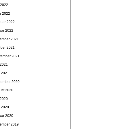
 2022
z 2022
ruar 2022
uar 2022
ember 2021
ober 2021
tember 2021
 2021
i 2021
tember 2020
ust 2020
 2020
i 2020
uar 2020
ember 2019