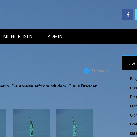
MEINE REISEN
ADMIN
Cat
1 Comment
Bel
erlin. Die Anreise erfolgte mit dem IC aus
Dresden
.
Dän
Deu
Fra
Gibr
Gro
Ital