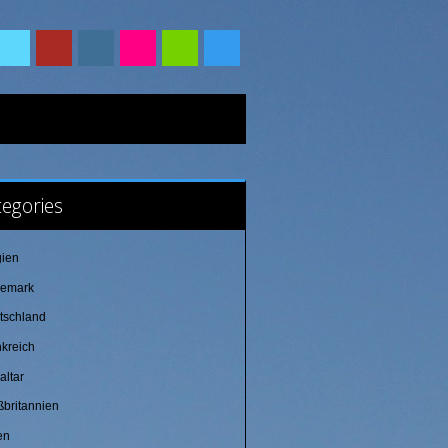
egories
gien
emark
tschland
nkreich
altar
ßbritannien
ien