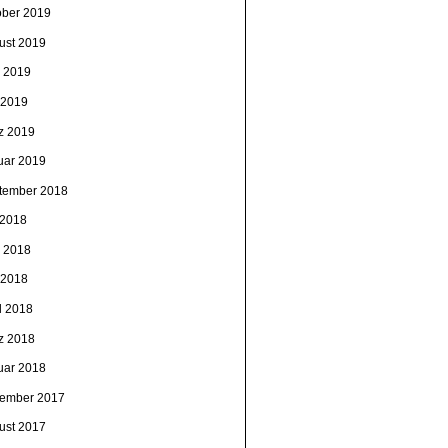
ober 2019
ust 2019
i 2019
 2019
z 2019
uar 2019
tember 2018
 2018
i 2018
 2018
l 2018
z 2018
uar 2018
ember 2017
ust 2017