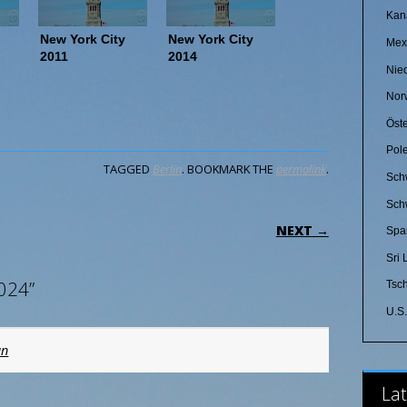
Kan
New York City
New York City
Mex
2011
2014
Nie
Nor
Öste
Pol
TAGGED
Berlin
. BOOKMARK THE
permalink
.
Sch
Sch
ON
NEXT →
Spa
Sri
024”
Tsc
U.S
un
Lat