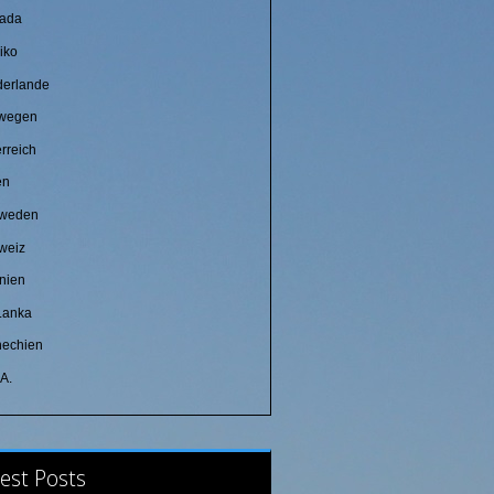
ada
iko
derlande
wegen
rreich
en
weden
weiz
nien
 Lanka
hechien
.A.
est Posts