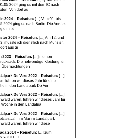
01.05.2024 ging es mit dem IC nach
sden. Von dort au
lin 2024 – Reisefun:
[…] Vom 01. bis
5.2024 ging es nach Berlin. Die Anreise
lgte mit d
ster 2024 – Reisefun:
[…] Am 12. und
3. musste ich dienstlich nach Münster.
dort aus gi
n 2023 – Reisefun:
[…] meinen
orucksack. Die notwendige Kleidung für
i Übernachtungen
dalpark De Vers 2022 – Reisefun:
[…]
n, fuhren wir dieses Jahr für eine
he in den Landalpark De Ver
dalpark De Vers 2022 – Reisefun:
[…]
wald waren, fuhren wir dieses Jahr für
e Woche in den Landalpa
dalpark De Vers 2022 – Reisefun:
[…]
letztes Jahr im Mai im Landalpark
hwald waren, fuhren wir diese
ada 2014 – Reisefun:
[…] zum
09.2014 […]