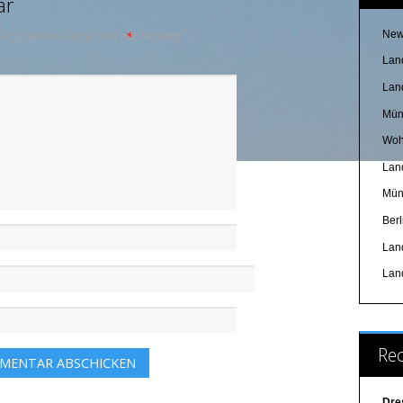
ar
New
Erforderliche Felder sind mit
*
markiert
Lan
Lan
Mün
Woh
Lan
Mün
Ber
Lan
Lan
Re
Dre