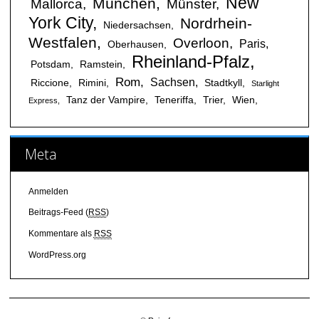
New
München
Mallorca
Münster
York City
Nordrhein-
Niedersachsen
Westfalen
Overloon
Paris
Oberhausen
Rheinland-Pfalz
Potsdam
Ramstein
Rom
Sachsen
Riccione
Rimini
Stadtkyll
Starlight
Tanz der Vampire
Teneriffa
Trier
Wien
Express
Meta
Anmelden
Beitrags-Feed (
RSS
)
Kommentare als
RSS
WordPress.org