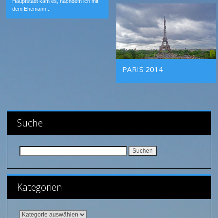
Hauptstadt kam es, nachdem ich mit
dem Ehemann...
PARIS 2014
Suche
Suchen nach:
Kategorien
Kategorien