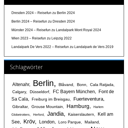
Dresden 2024 – Reisefun
zu
Berlin 2024
Berlin 2024 – Reisefun
zu
Dresden 2024
Münster 2024 – Reisefun
zu
Landalpark Mont Royal 2024
Wien 2023 – Reisefun
zu
Leipzig 2022
Landalpark De Vers 2022 – Reisefun
zu
Landalpark de Vers 2019
Schlagwörter
Berlin
Altenahr
Blåvand
Bonn
Cala Ratjada
FC Bayern München
Font de
Calgary
Düsseldorf
Fuerteventura
Sa Cala
Freiburg im Breisgau
Hamburg
Gibraltar
Grouse Mountain
Harlem
Jandia
Kell am
Kaiserslautern
Globetrotters
Herford
Kröv
See
London
Loro Parque
Mailand