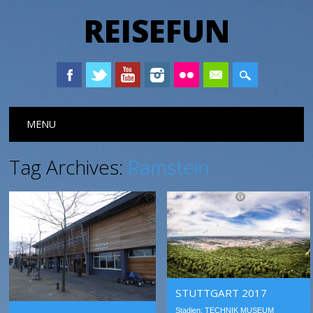
REISEFUN
Main menu
Skip to content
MENU
Tag Archives:
Ramstein
STUTTGART 2017
Stadien: TECHNIK MUSEUM