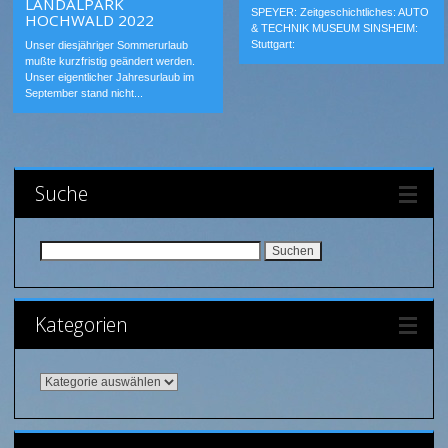
LANDALPARK
SPEYER: Zeitgeschichtliches: AUTO
HOCHWALD 2022
& TECHNIK MUSEUM SINSHEIM:
Stuttgart:
Unser diesjähriger Sommerurlaub
mußte kurzfristig geändert werden.
Unser eigentlicher Jahresurlaub im
September stand nicht...
Suche
Suchen nach:
Kategorien
Kategorien