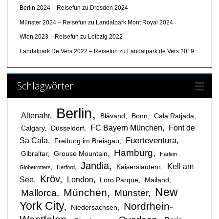
Berlin 2024 – Reisefun
zu
Dresden 2024
Münster 2024 – Reisefun
zu
Landalpark Mont Royal 2024
Wien 2023 – Reisefun
zu
Leipzig 2022
Landalpark De Vers 2022 – Reisefun
zu
Landalpark de Vers 2019
Schlagwörter
Berlin
Altenahr
Blåvand
Bonn
Cala Ratjada
FC Bayern München
Font de
Calgary
Düsseldorf
Fuerteventura
Sa Cala
Freiburg im Breisgau
Hamburg
Gibraltar
Grouse Mountain
Harlem
Jandia
Kell am
Kaiserslautern
Globetrotters
Herford
Kröv
See
London
Loro Parque
Mailand
New
München
Mallorca
Münster
York City
Nordrhein-
Niedersachsen